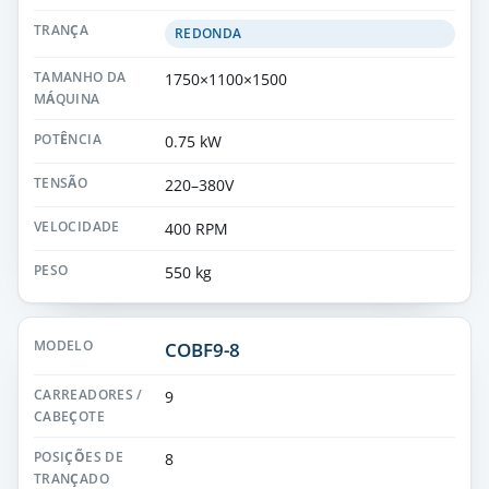
REDONDA
1750×1100×1500
0.75 kW
220–380V
400 RPM
550 kg
COBF9-8
9
8