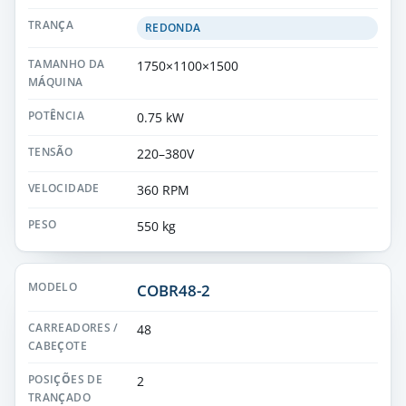
REDONDA
1750×1100×1500
0.75 kW
220–380V
360 RPM
550 kg
COBR48-2
48
2