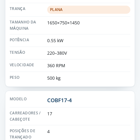
PLANA
1650×750×1450
0.55 kW
220–380V
360 RPM
500 kg
COBF17-4
17
4