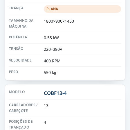
PLANA
1800×900×1450
0.55 kW
220–380V
400 RPM
550 kg
COBF13-4
13
4