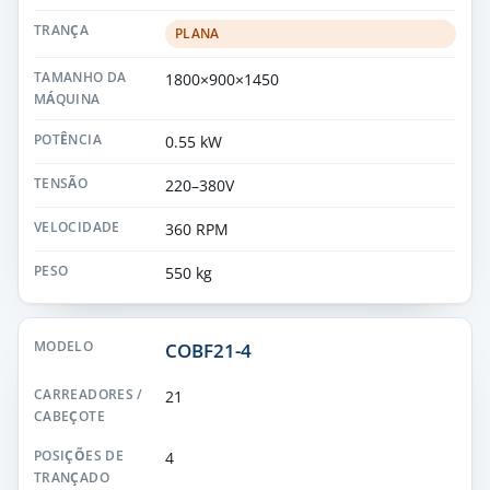
PLANA
1800×900×1450
0.55 kW
220–380V
360 RPM
550 kg
COBF21-4
21
4