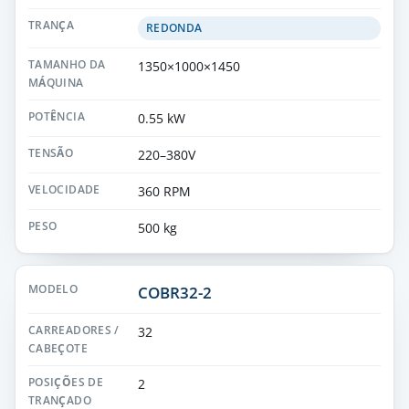
REDONDA
1350×1000×1450
0.55 kW
220–380V
360 RPM
500 kg
COBR32-2
32
2