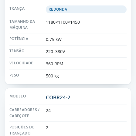
REDONDA
1180×1100×1450
0.75 kW
220–380V
360 RPM
500 kg
COBR24-2
24
2