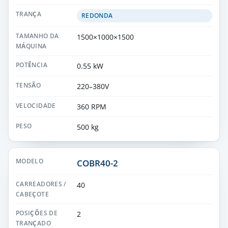
REDONDA
1500×1000×1500
0.55 kW
220–380V
360 RPM
500 kg
COBR40-2
40
2