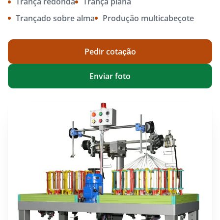
Trança redonda
Trança plana
Trançado sobre alma
Produção multicabeçote
Pedir cotação
Enviar foto