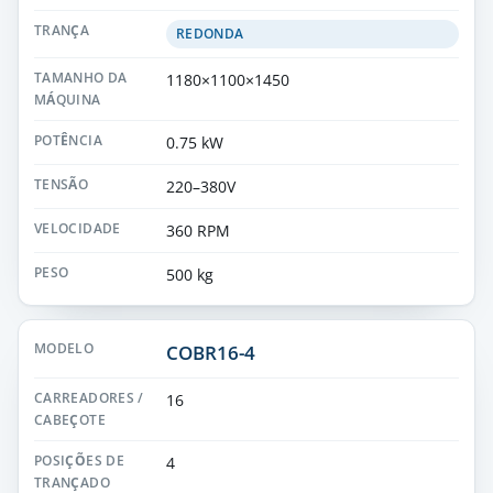
REDONDA
1180×1100×1450
0.75 kW
220–380V
360 RPM
500 kg
COBR16-4
16
4