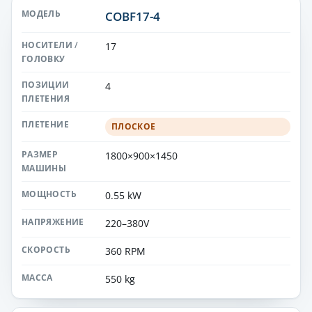
COBF17-4
17
4
ПЛОСКОЕ
1800×900×1450
0.55 kW
220–380V
360 RPM
550 kg