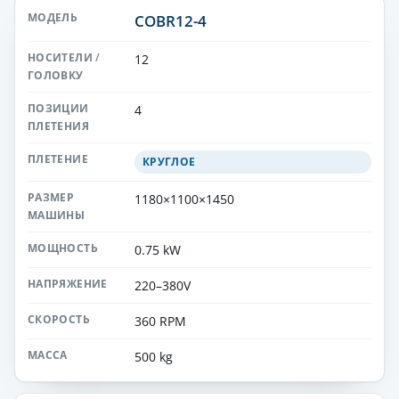
COBR12-4
12
4
КРУГЛОЕ
1180×1100×1450
0.75 kW
220–380V
360 RPM
500 kg