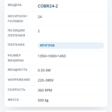
COBR24-2
24
2
КРУГЛОЕ
1350×1000×1450
0.55 kW
220–380V
360 RPM
500 kg