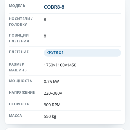
COBR8-8
8
8
КРУГЛОЕ
1750×1100×1450
0.75 kW
220–380V
300 RPM
550 kg