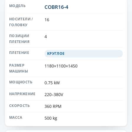
COBR16-4
16
4
КРУГЛОЕ
1180×1100×1450
0.75 kW
220–380V
360 RPM
500 kg