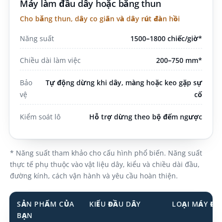
Máy làm đầu dây hoặc băng thun
Cho băng thun, dây co giãn và dây rút đàn hồi
Năng suất
1500–1800 chiếc/giờ*
Chiều dài làm việc
200–750 mm*
Bảo
Tự động dừng khi dây, màng hoặc keo gặp sự
vệ
cố
Kiểm soát lô
Hỗ trợ dừng theo bộ đếm ngược
* Năng suất tham khảo cho cấu hình phổ biến. Năng suất
thực tế phụ thuộc vào vật liệu dây, kiểu và chiều dài đầu,
đường kính, cách vận hành và yêu cầu hoàn thiện.
SẢN PHẨM CỦA
KIỂU ĐẦU DÂY
LOẠI MÁY ĐỀ
BẠN